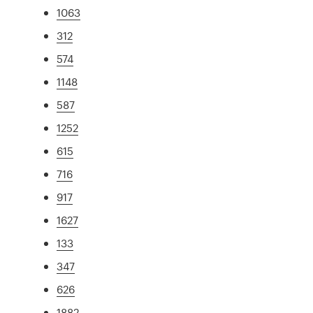
1063
312
574
1148
587
1252
615
716
917
1627
133
347
626
1882