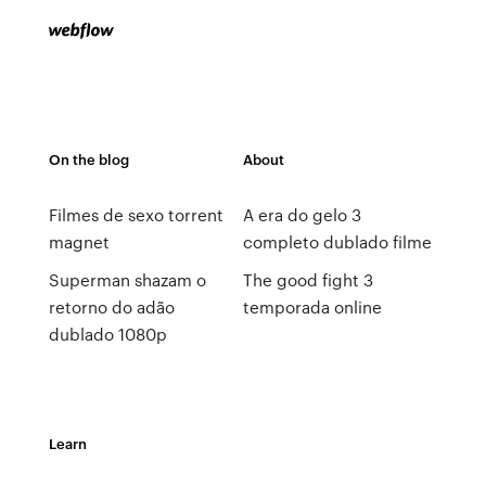
On the blog
About
Filmes de sexo torrent
A era do gelo 3
magnet
completo dublado filme
Superman shazam o
The good fight 3
retorno do adão
temporada online
dublado 1080p
Learn