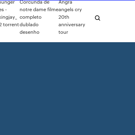
hunger
Corcunda de
Angra
s -
notre dame filme
angels cry
ingjay_
completo
20th
2 torrent
dublado
anniversary
desenho
tour