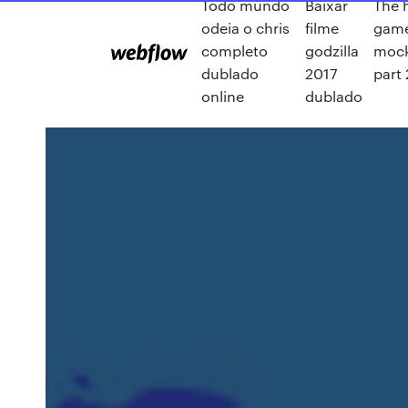
Todo mundo
Baixar
The 
odeia o chris
filme
game
completo
godzilla
mock
dublado
2017
part 
online
dublado