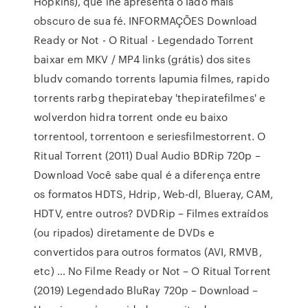
Hopkins), que lhe apresenta o lado mais
obscuro de sua fé. INFORMAÇÕES Download
Ready or Not - O Ritual - Legendado Torrent
baixar em MKV / MP4 links (grátis) dos sites
bludv comando torrents lapumia filmes, rapido
torrents rarbg thepiratebay 'thepiratefilmes' e
wolverdon hidra torrent onde eu baixo
torrentool, torrentoon e seriesfilmestorrent. O
Ritual Torrent (2011) Dual Audio BDRip 720p –
Download Você sabe qual é a diferença entre
os formatos HDTS, Hdrip, Web-dl, Blueray, CAM,
HDTV, entre outros? DVDRip – Filmes extraídos
(ou ripados) diretamente de DVDs e
convertidos para outros formatos (AVI, RMVB,
etc) … No Filme Ready or Not – O Ritual Torrent
(2019) Legendado BluRay 720p – Download –