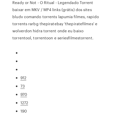
Ready or Not - O Ritual - Legendado Torrent
baixar em MKV / MP4 links (grátis) dos sites
bludv comando torrents lapumia filmes, rapido
torrents rarbg thepiratebay 'thepiratefilmes' e
wolverdon hidra torrent onde eu baixo
torrentool, torrentoon e seriesfilmestorrent.
912
73
970
1272
190