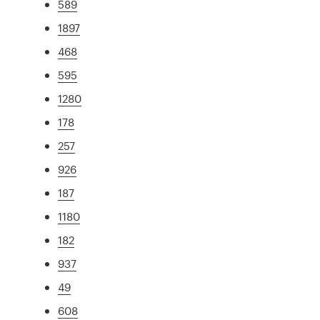
589
1897
468
595
1280
178
257
926
187
1180
182
937
49
608