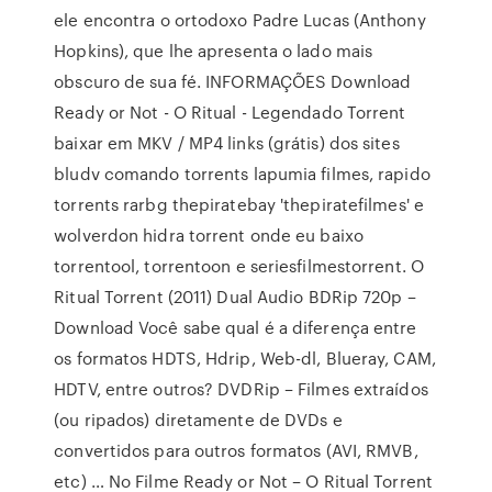
ele encontra o ortodoxo Padre Lucas (Anthony
Hopkins), que lhe apresenta o lado mais
obscuro de sua fé. INFORMAÇÕES Download
Ready or Not - O Ritual - Legendado Torrent
baixar em MKV / MP4 links (grátis) dos sites
bludv comando torrents lapumia filmes, rapido
torrents rarbg thepiratebay 'thepiratefilmes' e
wolverdon hidra torrent onde eu baixo
torrentool, torrentoon e seriesfilmestorrent. O
Ritual Torrent (2011) Dual Audio BDRip 720p –
Download Você sabe qual é a diferença entre
os formatos HDTS, Hdrip, Web-dl, Blueray, CAM,
HDTV, entre outros? DVDRip – Filmes extraídos
(ou ripados) diretamente de DVDs e
convertidos para outros formatos (AVI, RMVB,
etc) … No Filme Ready or Not – O Ritual Torrent